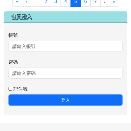
第一頁
上一頁
(目前頁次)
下一頁
最後頁
«
‹
1
2
3
4
5
6
7
›
»
右邊區域內容
會員登入
帳號
密碼
記住我
登入