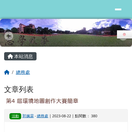
花蓮縣志學國小
跳至主內容區
頁尾區域
主內容區域
本站消息
回首頁
總務處
文章列表
第4 屆環境地圖創作大賽簡章
郭姵霖
-
總務處
| 2023-08-22 | 點閱數： 380
活動