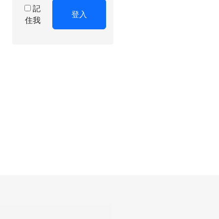
記
登入
住我