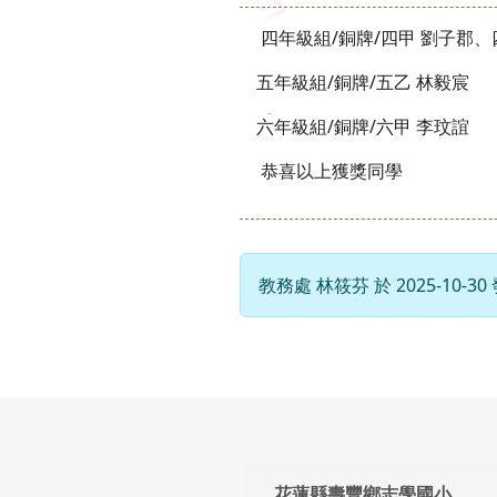
四年級組/銅牌/四甲 劉子郡、
五年級組/銅牌/五乙 林毅宸
六年級組/銅牌/六甲 李玟誼
恭喜以上獲獎同學
教務處 林筱芬 於 2025-10-3
頁尾區域內容
花蓮縣壽豐鄉志學國小