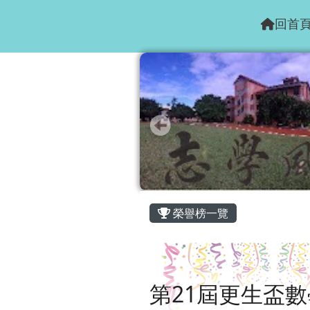
花蓮縣志學國小
跳至主內容區
回首
頁尾區域
主內容區域
榮譽榜一覽
第21屆更生盃