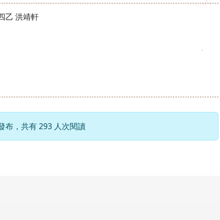
四乙 洪靖軒
0 發布，共有 293 人次閱讀