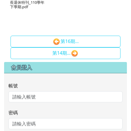
長退休特刊_110學年
下學期.pdf
第16期...
第14期...
右邊區域內容
會員登入
帳號
密碼