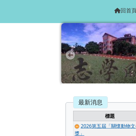
花蓮縣志學國小
跳至主內容區
回首
頁尾區域
主內容區域
最新消息
標題
2026第五屆「關懷動物文
獎」