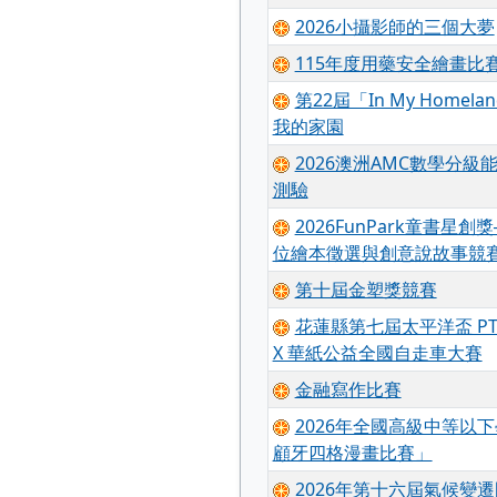
2026小攝影師的三個大夢
115年度用藥安全繪畫比
第22屆「In My Homela
我的家園
2026澳洲AMC數學分級
測驗
2026FunPark童書星創
位繪本徵選與創意說故事競
第十屆金塑獎競賽
花蓮縣第七屆太平洋盃 PT
X 華紙公益全國自走車大賽
金融寫作比賽
2026年全國高級中等以
顧牙四格漫畫比賽」
2026年第十六屆氣候變