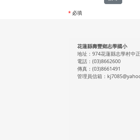
*
必填
頁尾區域內容
花蓮縣壽豐鄉志學國小
地址：974花蓮縣志學村中正
電話：(03)8662600
傳真：(03)8661491
管理員信箱：kj7085@yahoo