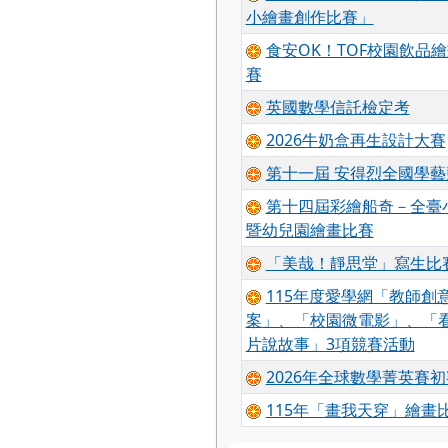
小繪畫創作比賽」
食安OK！TOF校園飲品
賽
英國數學信託檢定考
2026牛奶盒再生設計大賽
第十一屆 安得烈全國學藝
第十四屆彩繪船奇－全臺
暨幼兒園繪畫比賽
「美哉！靜思堂」寫生比
115年度愛學網「教師創
案」、「校園微電影」、「
片說故事」3項競賽活動
2026年全球數學菁英賽初
115年「畫我天穿」繪畫