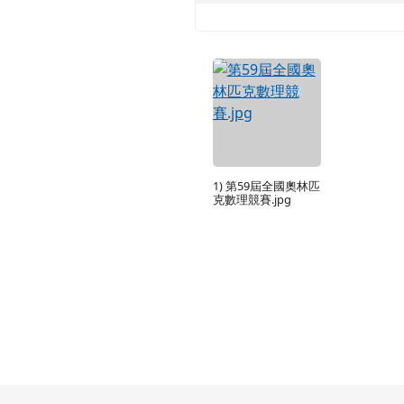
1) 第59屆全國奧林匹
克數理競賽.jpg