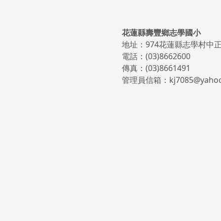
頁尾區域內容
花蓮縣壽豐鄉志學國小
地址：974花蓮縣志學村中正
電話：(03)8662600
傳真：(03)8661491
管理員信箱：kj7085@yahoo