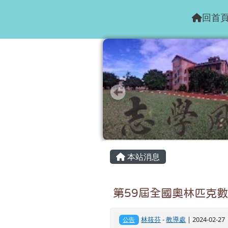
花蓮縣志學國小
跳至主內容區
回首
頁尾區域
主內容區域
本站消息
第59屆全國奧林匹克
林筱芬
-
教導處
| 2024-02-2
公告