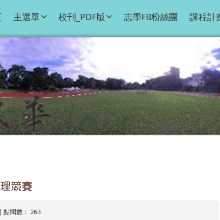
頁
主選單
校刊_PDF版
志學FB粉絲團
課程計
數理競賽
7 | 點閱數： 263