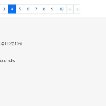
(目前頁次)
下一頁
最後頁
3
4
5
6
7
8
9
10
›
»
路120巷10號
.com.tw