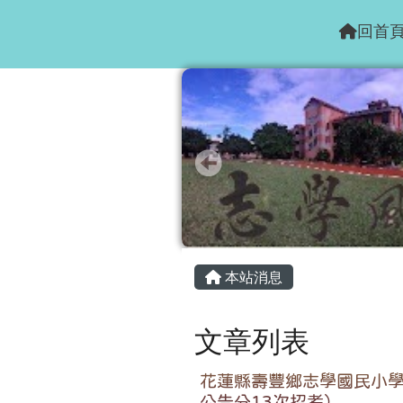
花蓮縣志學國小
跳至主內容區
回首
頁尾區域
主內容區域
本站消息
文章列表
花蓮縣壽豐鄉志學國民小學
公告分13次招考）