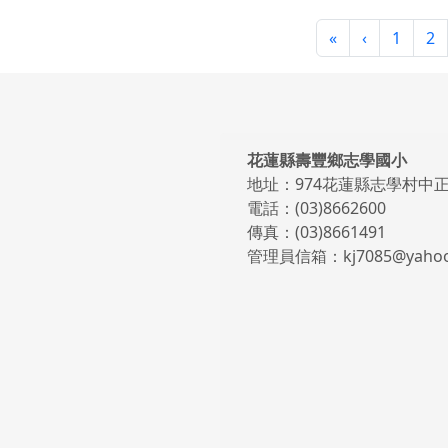
第一頁
上一頁
«
‹
1
2
頁尾區域內容
花蓮縣壽豐鄉志學國小
地址：974花蓮縣志學村中正
電話：(03)8662600
傳真：(03)8661491
管理員信箱：kj7085@yahoo