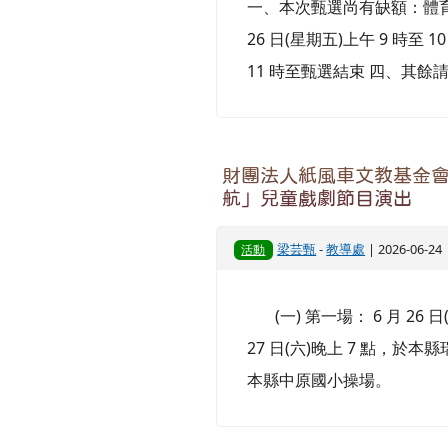
一、本次甄選尚有缺額：體育專長
26 日(星期五)上午 9 時至 1
11 時至甄選結束 四、其餘
財團法人紙風車文教基金會
航」兒童戲劇節目演出
梁芸甄
-
教導處
| 2026-06-2
活動
(一) 第一場： 6 月 26 
27 日(六)晚上 7 點，於本縣
本縣中原國小操場。