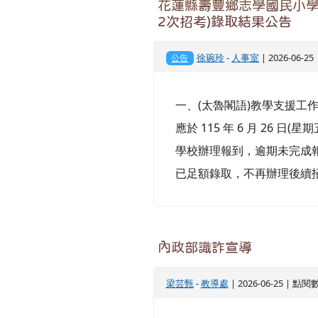
花蓮縣壽豐鄉志學國民小學
2次招考)錄取結果公告
徐琬玲
-
人事室
| 2026-06-2
公告
一、(太魯閣語)教學支援工
應於 115 年 6 月 26 
學校辦理報到，逾期未完成
已足額錄取，不再辦理後續
內政部識詐宣導
梁芸甄
-
教導處
| 2026-06-25 | 點閱