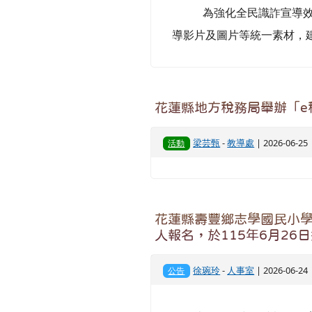
為強化全民識詐宣導效益
導影片及圖片等統一素材，建置雲端下
花蓮縣地方稅務局舉辦「e
梁芸甄
-
教導處
| 2026-06-2
活動
花蓮縣壽豐鄉志學國民小學1
人報名，於115年6月26
徐琬玲
-
人事室
| 2026-06-2
公告