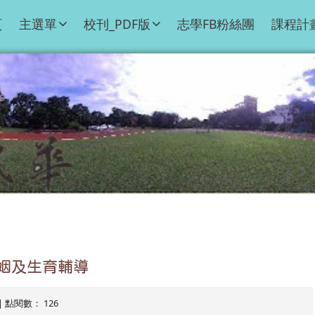
頁
主選單
校刊_PDF版
志學FB粉絲團
課程計
姻及生育輔導
8 | 點閱數： 126