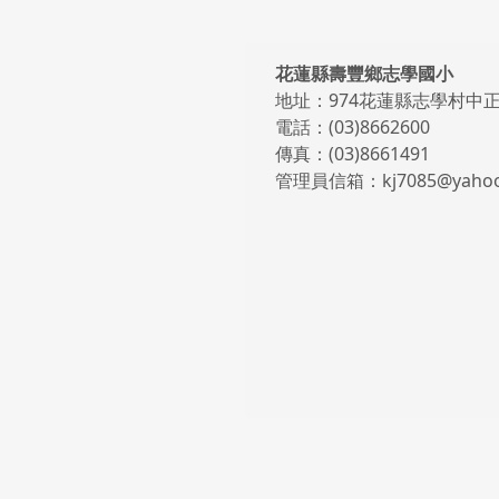
頁尾區域內容
花蓮縣壽豐鄉志學國小
地址：974花蓮縣志學村中正
電話：(03)8662600
傳真：(03)8661491
管理員信箱：kj7085@yahoo