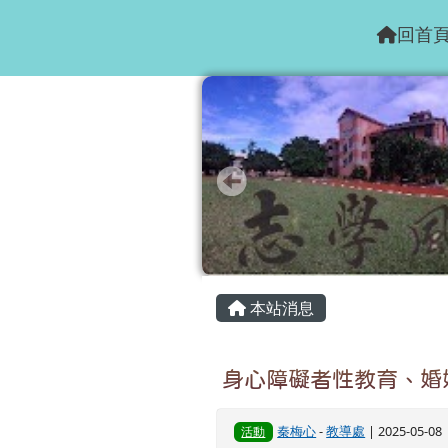
花蓮縣志學國小
跳至主內容區
回首
頁尾區域
主內容區域
本站消息
身心障礙者性教育、婚
秦梅心
-
教導處
| 2025-05-0
活動