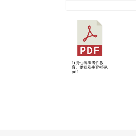
1) 身心障礙者性教
育、婚姻及生育輔導.
pdf