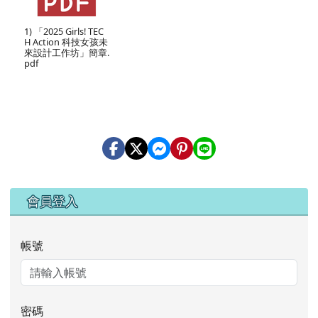
1) 「2025 Girls! TEC
H Action 科技女孩未
來設計工作坊」簡章.
pdf
右邊區域內容
會員登入
帳號
密碼