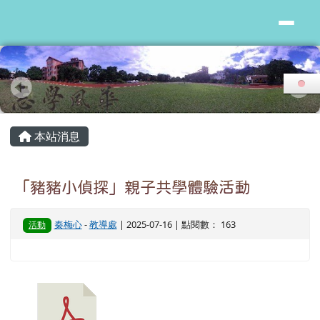
花蓮縣志學國小
跳至主內容區
頁尾區域
主內容區域
本站消息
「豬豬小偵探」親子共學體驗活動
秦梅心
-
教導處
| 2025-07-16 | 點閱數： 163
活動