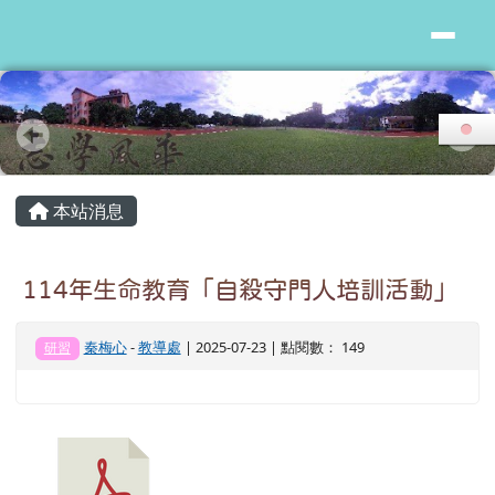
花蓮縣志學國小
跳至主內容區
頁尾區域
主內容區域
本站消息
114年生命教育「自殺守門人培訓活動」
秦梅心
-
教導處
| 2025-07-23 | 點閱數： 149
研習