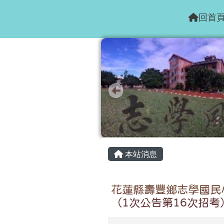
花蓮縣志學國小
跳至主內容區
回首
頁尾區域
主內容區域
本站消息
花蓮縣壽豐鄉志學國民
（1次公告第16次招