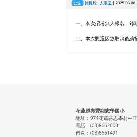
徐琬玲
-
人事室
| 2025-08-0
公告
一、本次
招考無人報名，錄
二、本次甄選因故取消後續
頁尾區域內容
花蓮縣壽豐鄉志學國小
地址：974花蓮縣志學村中正
電話：(03)8662600
傳真：(03)8661491