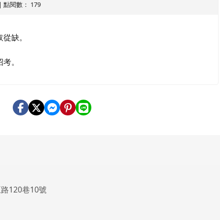
8 | 點閱數： 179
取從缺。
招考。
路120巷10號