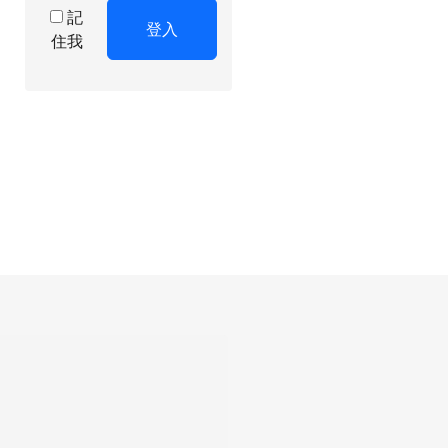
記
登入
住我