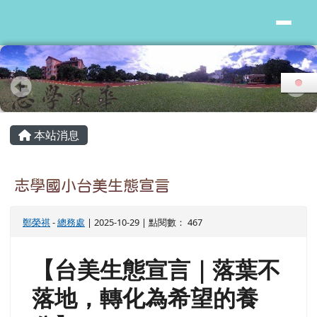
花蓮縣志學國小
跳至主內容區
頁尾區域
主內容區域
本站消息
志學國小台美生態宣言
鄭榮祺
-
總務處
| 2025-10-29 | 點閱數： 467
【台美生態宣言｜落葉不
落地，轉化為希望的養