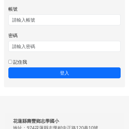
帳號
密碼
記住我
登入
頁尾區域內容
花蓮縣壽豐鄉志學國小
地址：974花蓮縣志學村中正路120巷10號