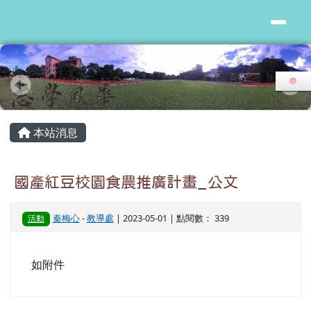
花蓮縣志學國小
跳至主內容區
頁尾區域
主內容區域
本站消息
國產紅豆校園食農推廣計畫_公文
秦梅心
-
教導處
| 2023-05-01 | 點閱數： 339
活動
如附件