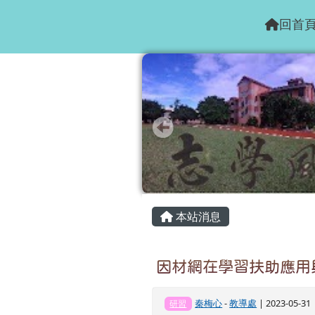
花蓮縣志學國小
跳至主內容區
回首
頁尾區域
主內容區域
本站消息
因材網在學習扶助應用
秦梅心
-
教導處
| 2023-05-3
研習