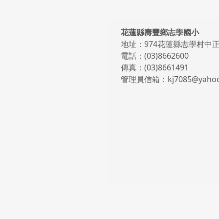
頁尾區域內容
花蓮縣壽豐鄉志學國小
地址：974花蓮縣志學村中正
電話：(03)8662600
傳真：(03)8661491
管理員信箱：kj7085@yahoo