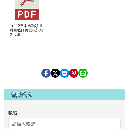
1) 112年本國籍領域
科目教師跨國視訊研
習.pdf
右邊區域內容
會員登入
帳號