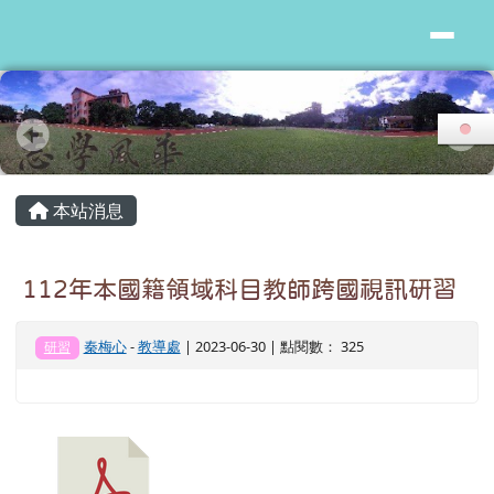
花蓮縣志學國小
跳至主內容區
頁尾區域
主內容區域
本站消息
112年本國籍領域科目教師跨國視訊研習
秦梅心
-
教導處
| 2023-06-30 | 點閱數： 325
研習