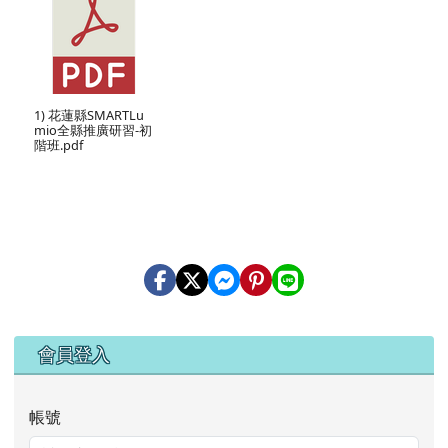
1) 花蓮縣SMARTLu
mio全縣推廣研習-初
階班.pdf
右邊區域內容
會員登入
帳號