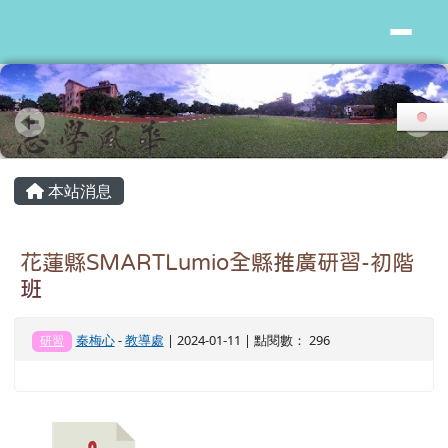
花蓮縣志學國小
跳至主內容區
頁尾區域
主內容區域
本站消息
花蓮縣SMARTLumio全縣推廣研習-初階
班
秦梅心
-
教導處
| 2024-01-11 | 點閱數： 296
研習