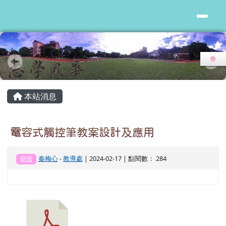
花蓮縣志學國小
跳至主內容區
頁尾區域
主內容區域
本站消息
電容式觸控筆教案設計及應用
秦梅心
-
教導處
| 2024-02-17 | 點閱數： 284
研習