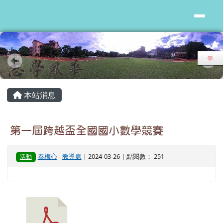
花蓮縣志學國小
跳至主內容區
頁尾區域
主內容區域
本站消息
第一屆跨越盃全國國小數學競賽
秦梅心
-
教導處
| 2024-03-26 | 點閱數： 251
活動