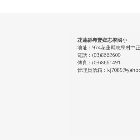
頁尾區域內容
花蓮縣壽豐鄉志學國小
地址：974花蓮縣志學村中正
電話：(03)8662600
傳真：(03)8661491
管理員信箱：kj7085@yahoo