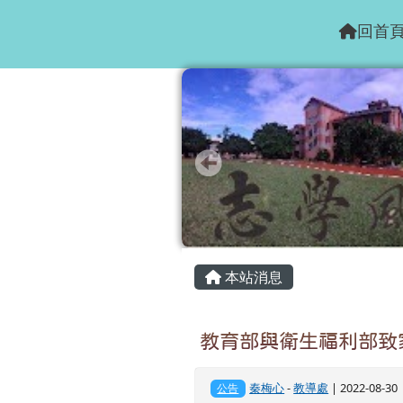
花蓮縣志學國小
跳至主內容區
回首
頁尾區域
主內容區域
本站消息
教育部與衛生福利部致
秦梅心
-
教導處
| 2022-08-3
公告