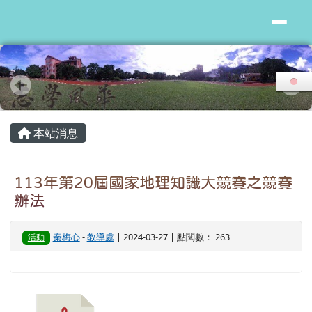
花蓮縣志學國小
跳至主內容區
頁尾區域
主內容區域
本站消息
113年第20屆國家地理知識大競賽之競賽
辦法
秦梅心
-
教導處
| 2024-03-27 | 點閱數： 263
活動