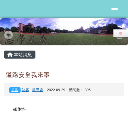
花蓮縣志學國小
跳至主內容區
頁尾區域
主內容區域
本站消息
道路安全我來罩
訪客
-
教導處
| 2022-09-29 | 點閱數： 395
公告
如附件