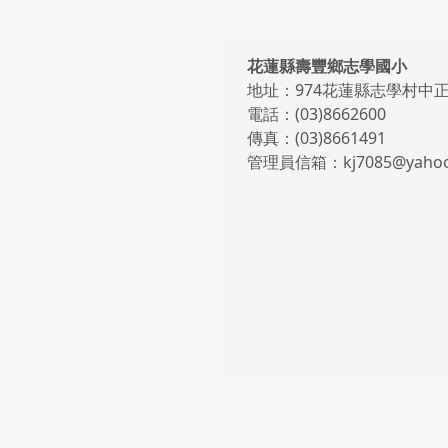
頁尾區域內容
花蓮縣壽豐鄉志學國小
地址：974花蓮縣志學村中正
電話：(03)8662600
傳真：(03)8661491
管理員信箱：kj7085@yahoo