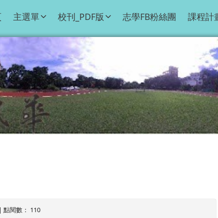
頁
主選單
校刊_PDF版
志學FB粉絲團
課程計
4 | 點閱數： 110