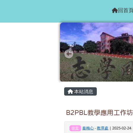
花蓮縣志學國小
跳至主內容區
回首
頁尾區域
主內容區域
本站消息
B2PBL教學應用工作坊
秦梅心
-
教導處
| 2025-02-2
研習