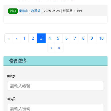
秦梅心
-
教導處
| 2025-06-24 | 點閱數： 159
活動
第一頁
上一頁
(目前頁次)
«
‹
1
2
3
4
5
6
7
8
9
10
下一頁
最後頁
›
»
右邊區域內容
會員登入
帳號
密碼