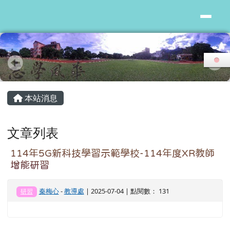
花蓮縣志學國小
跳至主內容區
頁尾區域
主內容區域
本站消息
文章列表
114年5G新科技學習示範學校-114年度XR教師
增能研習
秦梅心
-
教導處
| 2025-07-04 | 點閱數： 131
研習