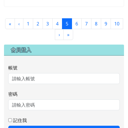
第一頁
上一頁
(目前頁次)
«
‹
1
2
3
4
5
6
7
8
9
10
下一頁
最後頁
›
»
右邊區域內容
會員登入
帳號
密碼
記住我