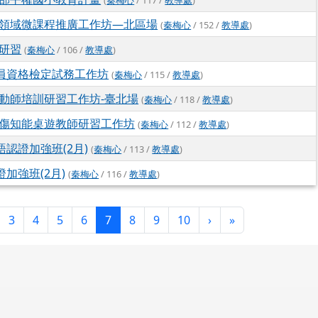
(
秦梅心
/ 117 /
教導處
)
領域微課程推廣工作坊—北區場
(
秦梅心
/ 152 /
教導處
)
研習
(
秦梅心
/ 106 /
教導處
)
生員資格檢定試務工作坊
(
秦梅心
/ 115 /
教導處
)
動師培訓研習工作坊-臺北場
(
秦梅心
/ 118 /
教導處
)
傷知能桌遊教師研習工作坊
(
秦梅心
/ 112 /
教導處
)
語認證加強班(2月)
(
秦梅心
/ 113 /
教導處
)
證加強班(2月)
(
秦梅心
/ 116 /
教導處
)
(目前頁次)
下一頁
最後頁
3
4
5
6
7
8
9
10
›
»