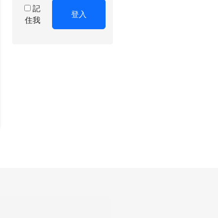
記
登入
住我