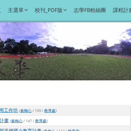
頁
主選單
校刊_PDF版
志學FB粉絲團
課程計
應用工作坊
(
秦梅心
/ 109 /
教導處
)
計畫
(
秦梅心
/ 147 /
教導處
)
部平權國小教育計畫