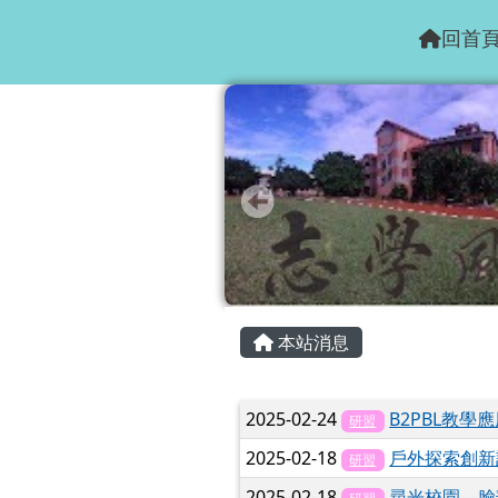
花蓮縣志學國小
跳至主內容區
回首
頁尾區域
主內容區域
本站消息
文章列表
2025-02-24
B2PBL教學
研習
2025-02-18
戶外探索創新
研習
2025-02-18
尋光校園—臉