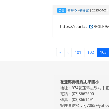
秦梅心
-
教導處
| 2023-04-2
公告
https://reurl.cc
/EGLK9
第一頁
上一頁
«
‹
101
102
103
頁尾區域內容
花蓮縣壽豐鄉志學國小
地址：974花蓮縣志學村中正
電話：(03)8662600
傳真：(03)8661491
管理員信箱：kj7085@yahoo