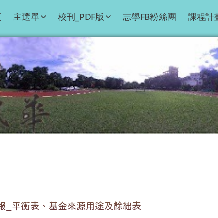
頁
主選單
校刊_PDF版
志學FB粉絲團
課程計
月報_平衡表、基金來源用途及餘絀表