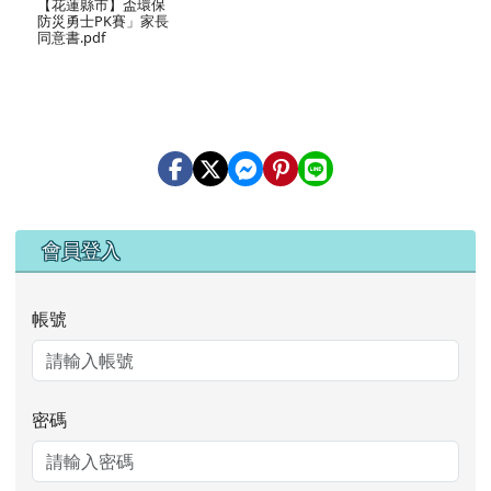
【花蓮縣市】盃環保
防災勇士PK賽」家長
同意書.pdf
右邊區域內容
會員登入
帳號
密碼