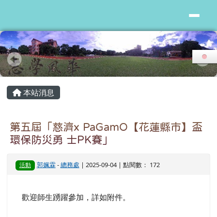
花蓮縣志學國小
跳至主內容區
頁尾區域
主內容區域
本站消息
第五屆「慈濟x PaGamO【花蓮縣市】盃
環保防災勇 士PK賽」
郭姵霖
-
總務處
| 2025-09-04 | 點閱數： 172
活動
歡迎師生踴躍參加，詳如附件。