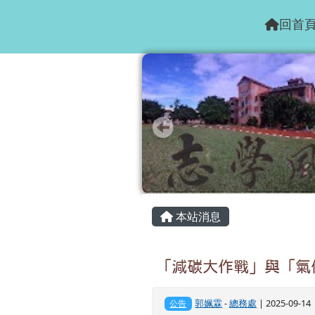
花蓮縣志學國小
跳至主內容區
回首
頁尾區域
主內容區域
本站消息
「減碳大作戰」與「氣
郭姵霖
-
總務處
| 2025-09-1
公告