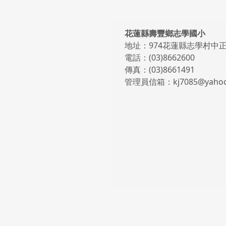
頁尾區域內容
花蓮縣壽豐鄉志學國小
地址：974花蓮縣志學村中正
電話：(03)8662600
傳真：(03)8661491
管理員信箱：kj7085@yahoo