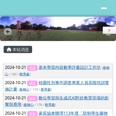
花蓮縣志學國小
跳至主內容區
頁尾區域
主內容區域
本站消息
文章列表
2024-10-21
基本學習內容數學評量設計工作坊
(
秦梅
研習
心
/ 180 /
教導處
)
2024-10-21
校園性別事件調查專業人員高階培訓實
研習
施計畫
(
秦梅心
/ 174 /
教導處
)
2024-10-21
數位學習與生成式AI對於教育現場的影
研習
響與應用
(
秦梅心
/ 178 /
教導處
)
2024-10-21
家長協會辦理113年度「防制學生藥物
研習