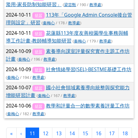
濫用-家長防制知能研習」
(
梁芸甄
/ 190 /
教導處
)
2024-10-11
113年「Google Admin Console後台管
研習
理與設定」研習
(
秦梅心
/ 178 /
教導處
)
2024-10-11
花蓮縣113年度友善校園學生事務與輔
研習
導工作計畫-教師輔導知能研習
(
秦梅心
/ 179 /
教導處
)
2024-10-09
素養導向課室評量探究實作主題工作坊
研習
計畫
(
秦梅心
/ 196 /
教導處
)
2024-10-09
社會情緒學習(SEL)-BESTME基礎工作坊
研習
(
秦梅心
/ 194 /
教導處
)
2024-10-07
國小社會領域素養導向統整與探究能力
研習
增能研習計畫
(
秦梅心
/ 167 /
教導處
)
2024-10-06
教學和評量合一的數學素養評量工作坊
研習
(
秦梅心
/ 182 /
教導處
)
第一頁
上一頁
(目前頁次)
«
‹
11
12
13
14
15
16
17
18