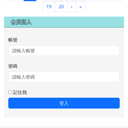
下一頁
最後頁
19
20
›
»
右邊區域內容
會員登入
帳號
密碼
記住我
登入